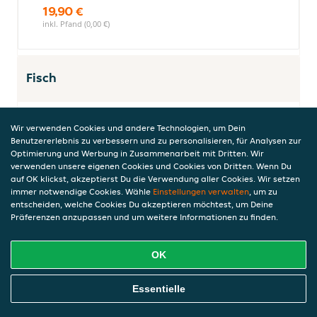
19,90 €
inkl. Pfand (0,00 €)
Fisch
Wir verwenden Cookies und andere Technologien, um Dein
Miesmuscheln
Benutzererlebnis zu verbessern und zu personalisieren, für Analysen zur
Optimierung und Werbung in Zusammenarbeit mit Dritten. Wir
frische Miesmuscheln mit Soße nach Wahl,
verwenden unsere eigenen Cookies und Cookies von Dritten. Wenn Du
dazu Pizzabrot
auf OK klickst, akzeptierst Du die Verwendung aller Cookies. Wir setzen
24,90 €
immer notwendige Cookies. Wähle
Einstellungen verwalten
, um zu
inkl. Pfand (0,00 €)
entscheiden, welche Cookies Du akzeptieren möchtest, um Deine
Präferenzen anzupassen und um weitere Informationen zu finden.
OK
Pasta Toskana
Tagliatelle mit Riesengarnelen,
Online Essen Bestellen
Essentielle
Partygarnelen, Schwertfisch, Muscheln und
Tomatensoßee